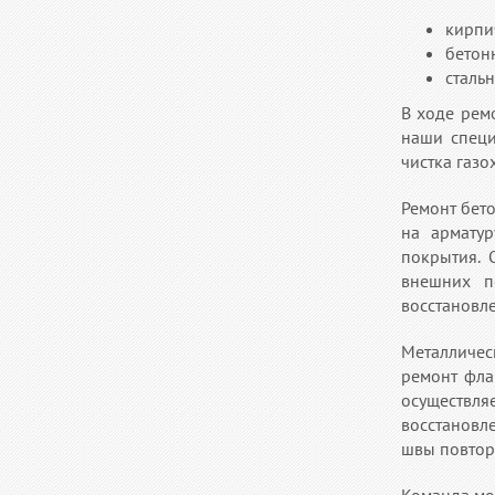
кирпи
бетон
сталь
В ходе рем
наши специ
чистка газо
Ремонт бет
на арматур
покрытия. 
внешних по
восстановл
Металличес
ремонт фла
осуществл
восстановл
швы повтор