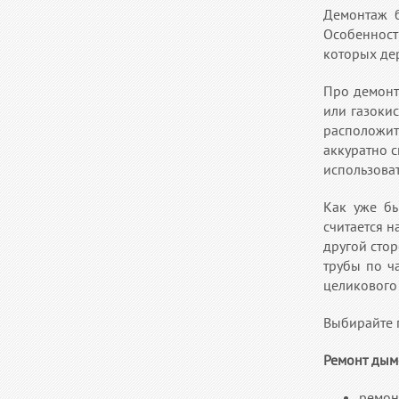
Демонтаж б
Особенность
которых дер
Про демонт
или газоки
расположи
аккуратно с
использоват
Как уже бы
считается 
другой стор
трубы по ч
целикового 
Выбирайте 
Ремонт дым
ремон