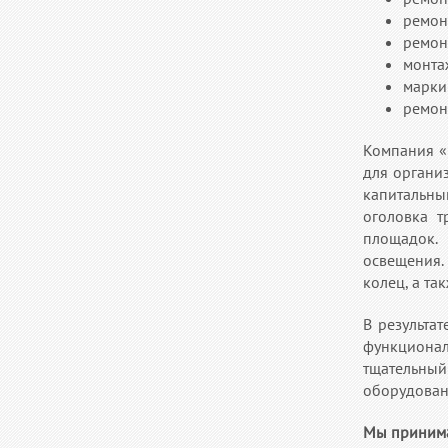
ремон
ремон
монта
марки
ремон
Компания «
для органи
капитальны
оголовка 
площадок.
освещения.
колец, а та
В результа
функциона
тщательный
оборудован
Мы принима