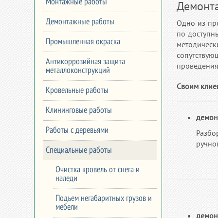
Монтажные работы
Демонт
Демонтажные работы
Одно из пр
по доступн
Промышленная окраска
методичес
сопутствую
Антикоррозийная защита
проведения
металлоконструкций
Своим клие
Кровельные работы
Клининговые работы
демон
Работы с деревьями
Разбо
ручно
Специальные работы
Очистка кровель от снега и
наледи
Подъем негабаритных грузов и
мебели
демон