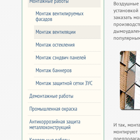
Монтажные работы
Воздушные 
установко
Монтаж вентилируемых
заказать м
фасадов
производст
дымоудале
Монтаж вентиляции
популярным
Монтаж остекления
Монтаж сэндвич панелей
Монтаж баннеров
Монтаж защитной сетки ЗУС
Демонтажные работы
Промышленная окраска
Антикоррозийная защита
И так, мон
металлоконструкций
монтируют 
предполага